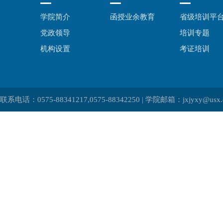
学院简介
函授业余教育
省级培训平
党政领导
培训专题
机构设置
考证培训
联系电话：0575-88341217,0575-88342250 | 学院邮箱：jxjyxy@usx.e