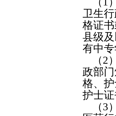
（
1
卫生行
格证书
县级及
有中专
（
2
政部门
格、护
护士证
（
3