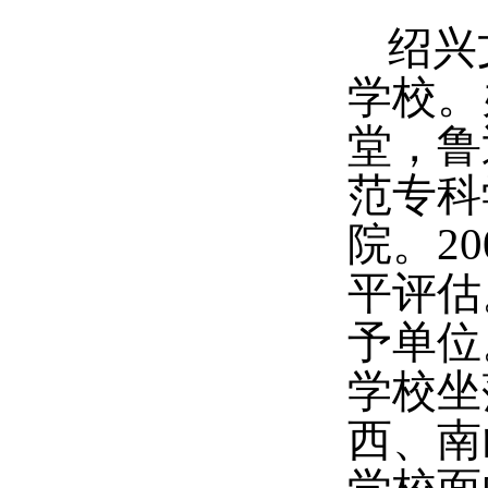
绍兴
学校。
堂，鲁
范专科
院。
20
平评估
予单位
学校坐
西、南