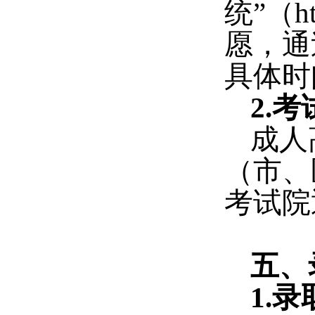
统”（
ht
愿
，通
具体时
2.
考
成人
（市、
考试院
五、
1.
录